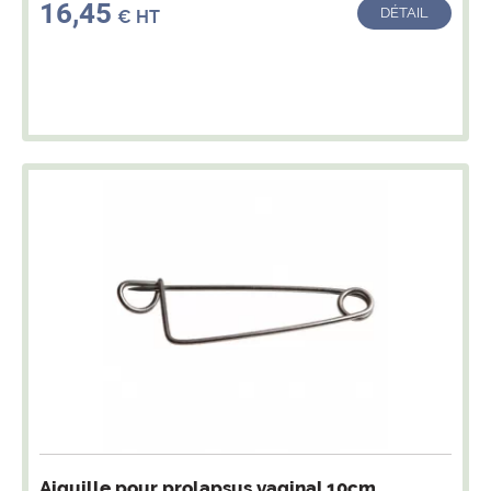
16,45
DÉTAIL
€ HT
Aiguille pour prolapsus vaginal 10cm