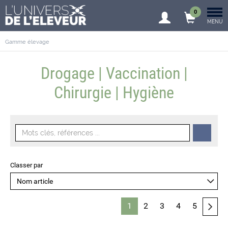
0
MENU
Gamme élevage
Drogage | Vaccination |
Chirurgie | Hygiène
Classer par
1
2
3
4
5