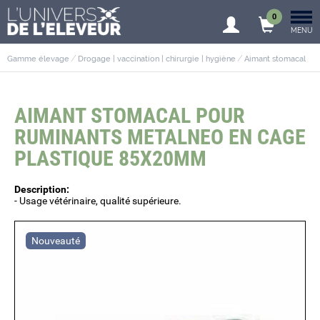
0
MENU
Gamme élevage
Drogage | vaccination | chirurgie | hygiène
Aimant stomacal
AIMANT STOMACAL POUR
RUMINANTS METALNEO EN CAGE
PLASTIQUE 85X20MM
Description:
- Usage vétérinaire, qualité supérieure.
Nouveauté