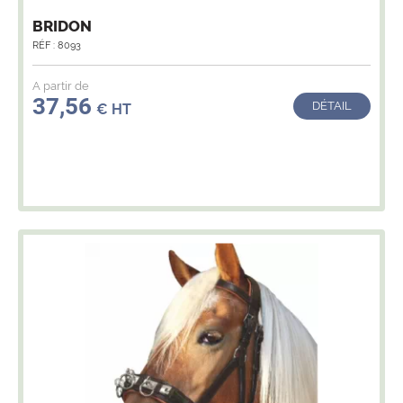
BRIDON
RÉF : 8093
A partir de
37,56
DÉTAIL
€ HT