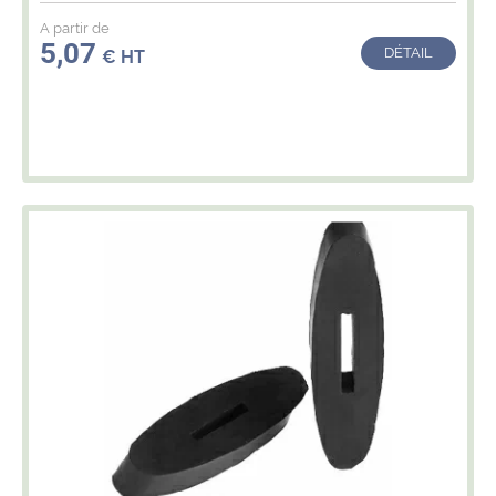
A partir de
5,07
DÉTAIL
€ HT