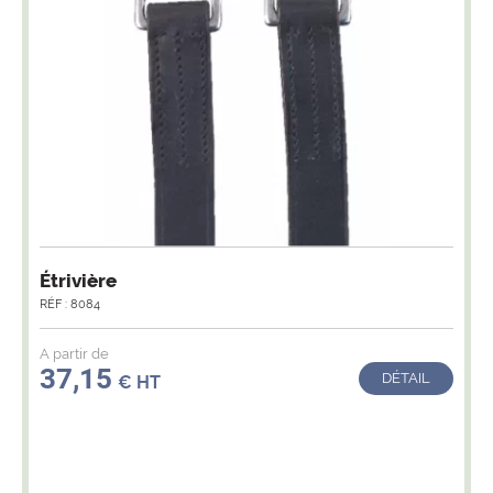
Étrivière
RÉF : 8084
A partir de
37,15
DÉTAIL
€ HT