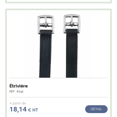
Étrivière
RÉF : 8092
A partir de
18,14
DÉTAIL
€ HT