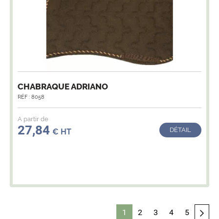
CHABRAQUE ADRIANO
RÉF : 8058
A partir de
27,84
DÉTAIL
€ HT
1
2
3
4
5