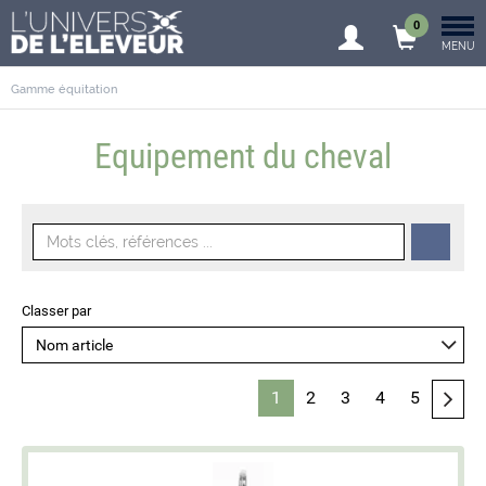
0
MENU
Gamme équitation
Equipement du cheval
Classer par
1
2
3
4
5