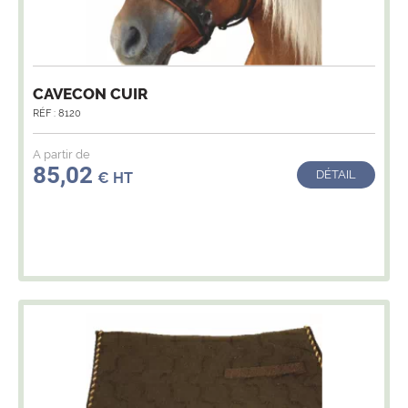
CAVECON CUIR
RÉF : 8120
A partir de
85,02
DÉTAIL
€ HT