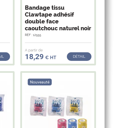
Bandage tissu
Clawtape adhésif
double face
caoutchouc naturel noir
RÉF : 12555
A partir de
18,29
IL
DÉTAIL
€ HT
Nouveauté