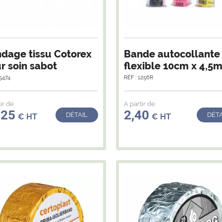
dage tissu Cotorex
Bande autocollante
r soin sabot
flexible 10cm x 4,5
15474
RÉF : 1256R
ir de
A partir de
,25
2,40
DÉTAIL
DÉTA
€ HT
€ HT