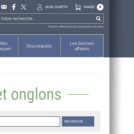
MON COMPTE
PANIER
0
*Pour les références, pas d’espaces ni de tirets
rtes
Les bonnes
Nouveautés
niques
affaires
et onglons
RECHERCHE