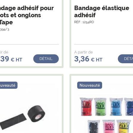
dage adhésif pour
Bandage élastique
ots et onglons
adhésif
Tape
RÉF : 1254RO
8394/3
ir de
A partir de
,39
3,36
DÉTAIL
DÉTA
€ HT
€ HT
uveauté
Nouveauté