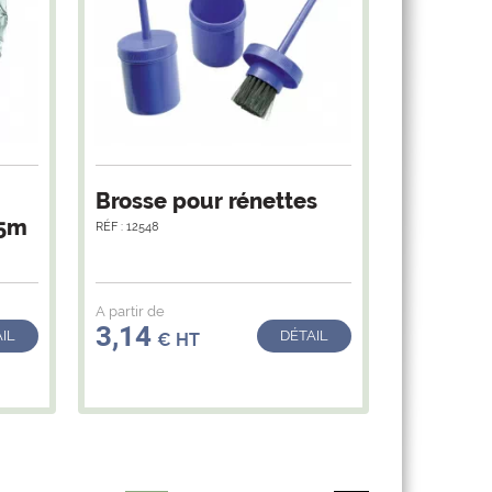
Brosse pour rénettes
25m
RÉF : 12548
A partir de
3,14
IL
DÉTAIL
€ HT