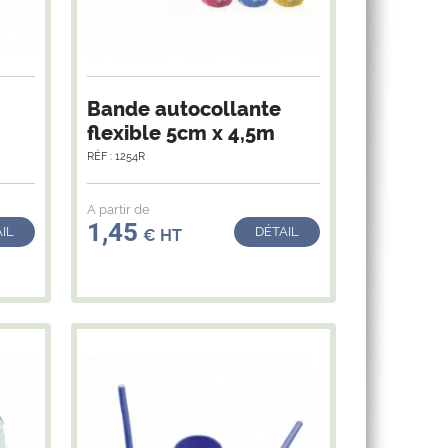
Bande autocollante
m
flexible 5cm x 4,5m
RÉF : 1254R
A partir de
1,45
IL
DÉTAIL
€ HT