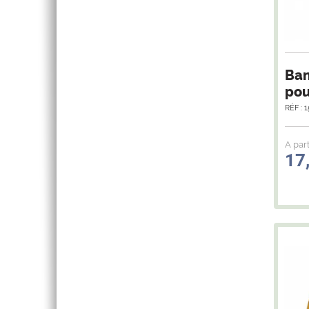
Ban
pou
RÉF : 
A part
17