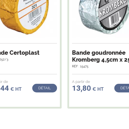
de Certoplast
Bande goudronnée
Kromberg 4,5cm x 
1252/3
RÉF : 15475
ir de
A partir de
,44
13,80
DÉTAIL
DÉTA
€ HT
€ HT