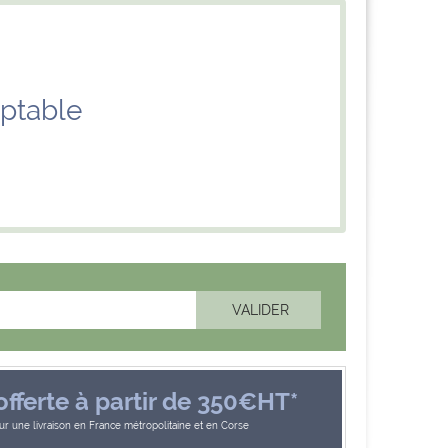
ptable
offerte à partir de 350€HT*
r une livraison en France métropolitaine et en Corse