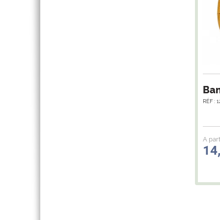
Ban
RÉF : 
A part
14