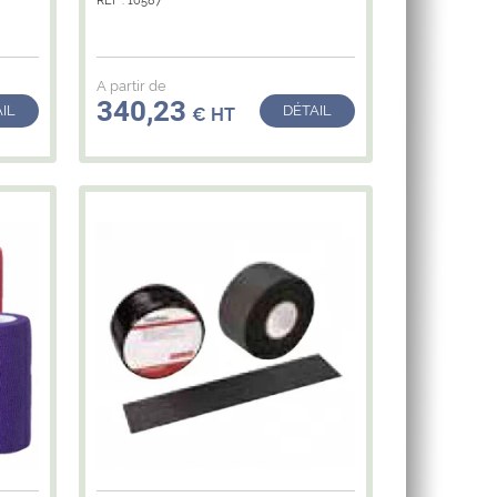
RÉF : 10587
A partir de
340,23
IL
DÉTAIL
€ HT