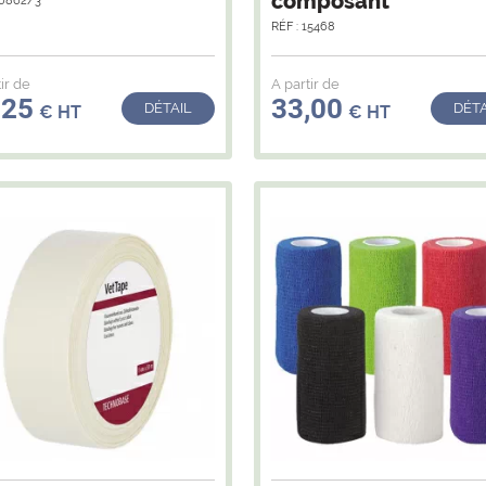
composant
10862/3
RÉF : 15468
ir de
A partir de
,25
33,00
DÉTAIL
DÉTA
€ HT
€ HT