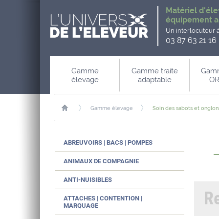
Matériel d'éle
équipement a
Un interlocuteur 
03 87 63 21 16
Gamme
Gamme traite
Gamm
élevage
adaptable
OR
Gamme élevage
Soin des sabots et onglon
ABREUVOIRS | BACS | POMPES
ANIMAUX DE COMPAGNIE
ANTI-NUISIBLES
R
ATTACHES | CONTENTION |
MARQUAGE