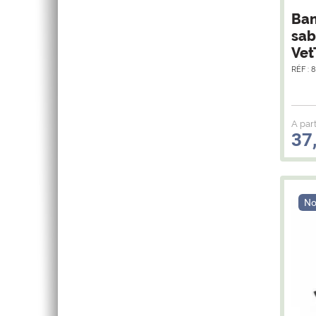
Ban
sab
Vet
RÉF : 
A part
37
No