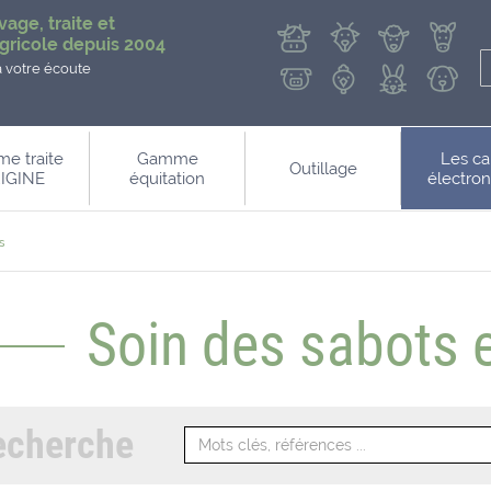
vage, traite et
gricole depuis 2004
à votre écoute
e traite
Gamme
Les ca
Outillage
IGINE
équitation
électro
s
Soin des sabots 
echerche