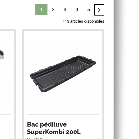
1
2
3
4
5
113 articles disponibles
Bac pédiluve
SuperKombi 200L