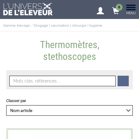
0
MENU
Gamme élevage
Drogage | vaccination | chirurgie | hygiène
Thermomètres,
stethoscopes
Classer par