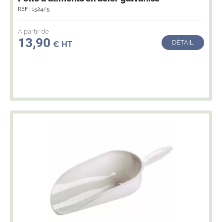
RÉF : 1524/5
A partir de
13,90
DÉTAIL
€ HT