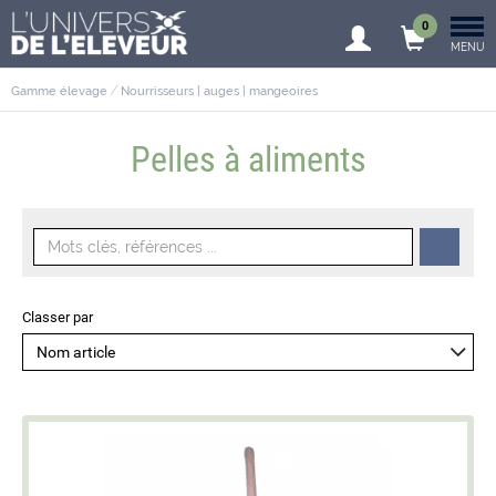
0
MENU
Gamme élevage
Nourrisseurs | auges | mangeoires
Pelles à aliments
Classer par