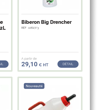
ée
Biberon Big Drencher
 2L
RÉF : 10627/3
A partir de
29,10
IL
DÉTAIL
€ HT
Nouveauté