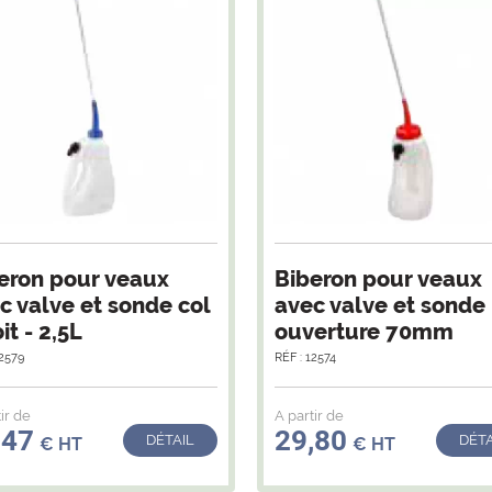
eron pour veaux
Biberon pour veaux
c valve et sonde col
avec valve et sonde
it - 2,5L
ouverture 70mm
12579
RÉF : 12574
ir de
A partir de
,47
29,80
DÉTAIL
DÉTA
€ HT
€ HT