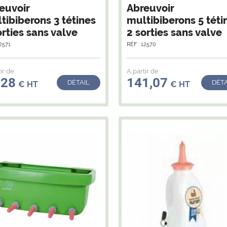
euvoir
Abreuvoir
tibiberons 3 tétines
multibiberons 5 téti
orties sans valve
2 sorties sans valve
12571
RÉF : 12570
ir de
A partir de
,28
141,07
DÉTAIL
DÉTA
€ HT
€ HT