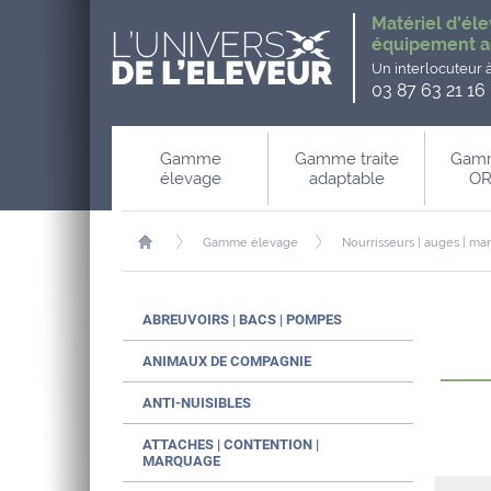
Matériel d'éle
équipement a
Un interlocuteur 
03 87 63 21 16
Gamme
Gamme traite
Gamm
élevage
adaptable
OR
Gamme élevage
Nourrisseurs | auges | ma
ABREUVOIRS | BACS | POMPES
ANIMAUX DE COMPAGNIE
ANTI-NUISIBLES
ATTACHES | CONTENTION |
MARQUAGE