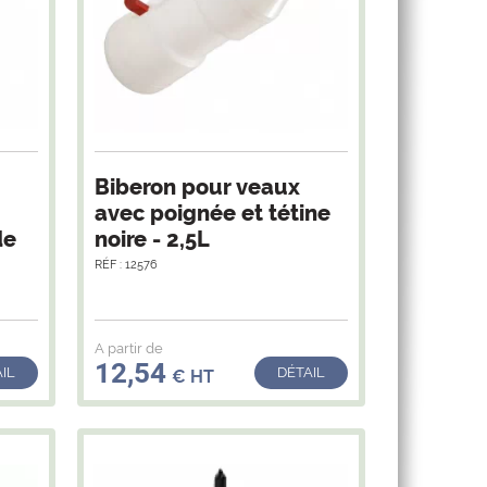
Biberon pour veaux
avec poignée et tétine
de
noire - 2,5L
RÉF : 12576
A partir de
12,54
IL
DÉTAIL
€ HT