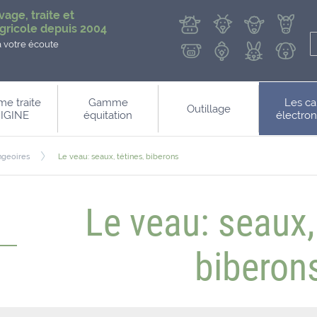
vage, traite et
gricole depuis 2004
à votre écoute
e traite
Gamme
Les ca
Outillage
IGINE
équitation
électro
ngeoires
Le veau: seaux, tétines, biberons
Le veau: seaux,
biberon