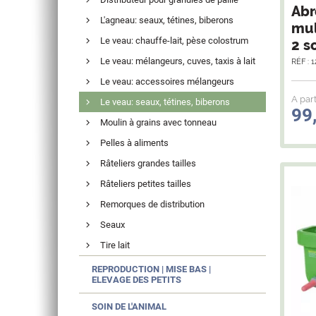
Abr
L'agneau: seaux, tétines, biberons
mul
Le veau: chauffe-lait, pèse colostrum
2 s
Le veau: mélangeurs, cuves, taxis à lait
RÉF : 
Le veau: accessoires mélangeurs
A part
Le veau: seaux, tétines, biberons
99
Moulin à grains avec tonneau
Pelles à aliments
Râteliers grandes tailles
Râteliers petites tailles
Remorques de distribution
Seaux
Tire lait
REPRODUCTION | MISE BAS |
ELEVAGE DES PETITS
SOIN DE L'ANIMAL