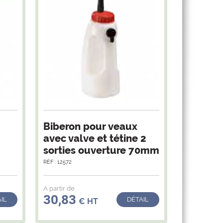
Biberon pour veaux
avec valve et tétine 2
sorties ouverture 70mm
RÉF : 12572
A partir de
30,83
IL
DÉTAIL
€ HT