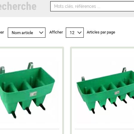
echerche
par
Afficher
Articles par page