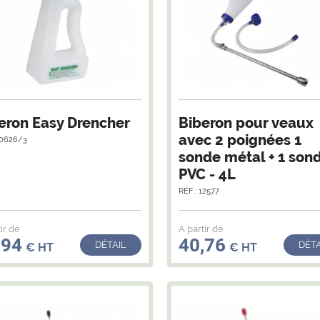
eron Easy Drencher
Biberon pour veaux
avec 2 poignées 1
10626/3
sonde métal + 1 son
PVC - 4L
RÉF : 12577
ir de
A partir de
,94
40,76
DÉTAIL
DÉTA
€ HT
€ HT