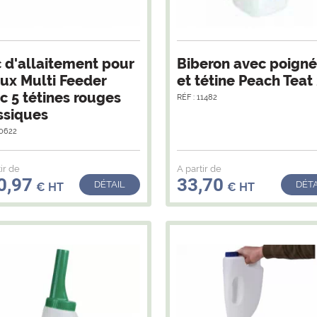
 d'allaitement pour
Biberon avec poign
ux Multi Feeder
et tétine Peach Teat
c 5 tétines rouges
RÉF : 11482
ssiques
10622
ir de
A partir de
0,97
33,70
DÉTAIL
DÉTA
€ HT
€ HT