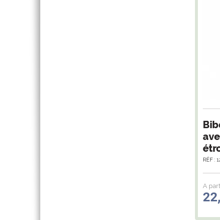
Bib
ave
étro
RÉF : 
A part
22