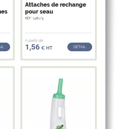
Attaches de rechange
nes
pour seau
RÉF : 1481/5
A partir de
1,56
IL
DÉTAIL
€ HT