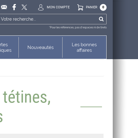
MON COMPTE
PANIER
0
*Pour les références, pas d’espaces ni de tirets
rtes
Les bonnes
Nouveautés
niques
affaires
 tétines,
s