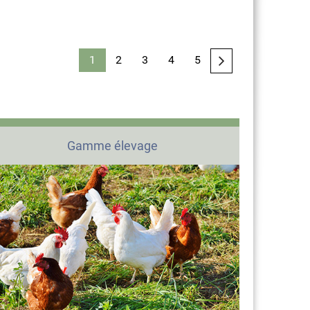
1
2
3
4
5
Gamme élevage