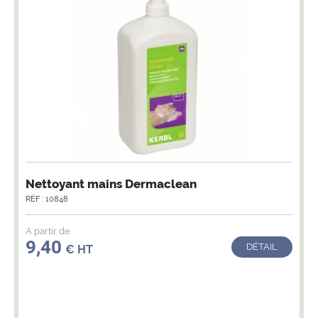
Nettoyant mains Dermaclean
RÉF : 10848
A partir de
9,40
DÉTAIL
€ HT