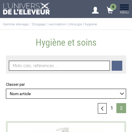
0
MENU
Gamme élevage
Drogage | vaccination | chirurgie | hygiène
Hygiène et soins
Classer par
1
2