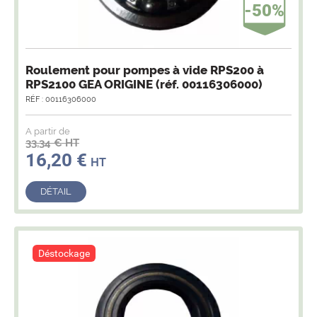
-50%
Roulement pour pompes à vide RPS200 à
RPS2100 GEA ORIGINE (réf. 00116306000)
RÉF : 00116306000
A partir de
33,34 € HT
16,20 €
HT
DÉTAIL
Déstockage