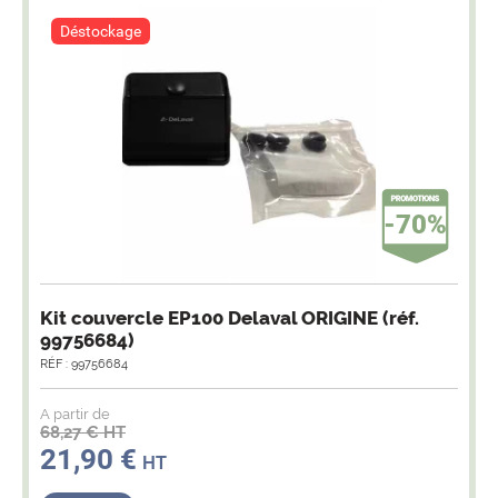
Déstockage
-70%
Kit couvercle EP100 Delaval ORIGINE (réf.
99756684)
RÉF : 99756684
A partir de
68,27 € HT
21,90 €
HT