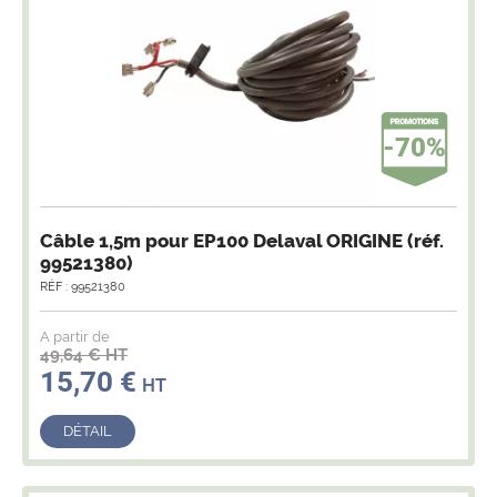
-70%
Câble 1,5m pour EP100 Delaval ORIGINE (réf.
99521380)
RÉF : 99521380
A partir de
49,64 € HT
15,70 €
HT
DÉTAIL