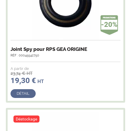
-20%
Joint Spy pour RPS GEA ORIGINE
RÉF : 00045542750
A partir de
23,74 € HT
19,30 €
HT
DÉTAIL
Déstockage