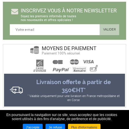
INSCRIVEZ VOUS À NOTRE NEWSLETTER
Soyez les premiers informés de toutes
nos nouveautés et offres spéciales !
MOYENS DE PAIEMENT
Paiement 100% sécurisé
Livraison offerte à partir de
350€HT*
Valable uniquement pour une livraison en France métropolitaine et
en Corse
En poursuivant la navigation sur ce site, vous acceptez que les cookies
soient utilisés à des fins d'analyse, de pertinence et de publicité.
20, rue du Château - 57530 Les étangs - Tél. 03 87 63 21 16
J'accepte
Je refuse
Plus d'informations