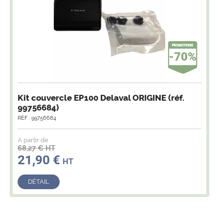
-70%
Kit couvercle EP100 Delaval ORIGINE (réf.
99756684)
RÉF : 99756684
A partir de
68,27 € HT
21,90 €
HT
DÉTAIL