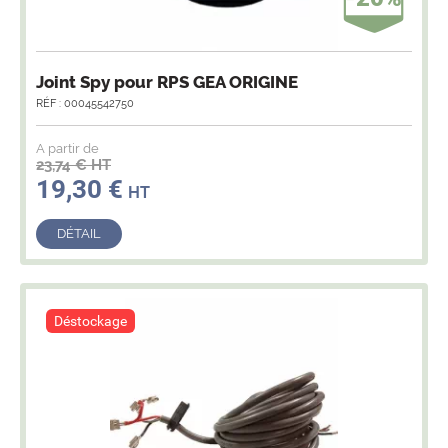
Joint Spy pour RPS GEA ORIGINE
RÉF : 00045542750
A partir de
23,74 € HT
19,30 €
HT
DÉTAIL
Déstockage