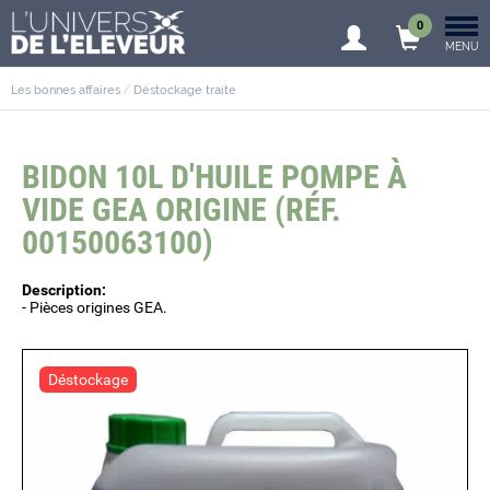
0
MENU
Les bonnes affaires
Déstockage traite
BIDON 10L D'HUILE POMPE À
VIDE GEA ORIGINE (RÉF.
00150063100)
Description:
- Pièces origines GEA.
Déstockage