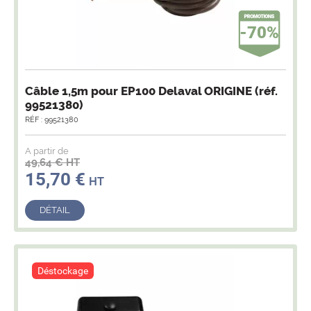
-70%
Câble 1,5m pour EP100 Delaval ORIGINE (réf.
99521380)
RÉF : 99521380
A partir de
49,64 € HT
15,70 €
HT
DÉTAIL
Déstockage