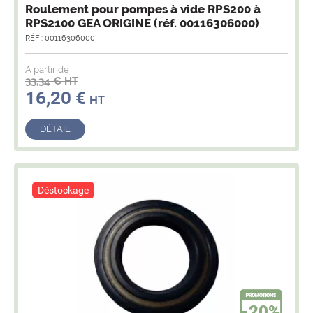
Roulement pour pompes à vide RPS200 à
RPS2100 GEA ORIGINE (réf. 00116306000)
RÉF : 00116306000
A partir de
33,34 € HT
16,20 €
HT
DÉTAIL
Déstockage
-20%