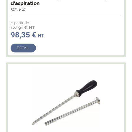
d'aspiration
RÉF : 1927
A partir de
122,91 € HT
98,35 €
HT
DÉTAIL