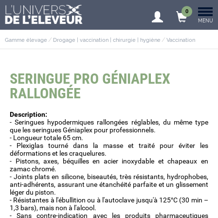
0
MENU
Gamme élevage
Drogage | vaccination | chirurgie | hygiène
Vaccination
SERINGUE PRO GÉNIAPLEX
RALLONGÉE
Description:
- Seringues hypodermiques rallongées réglables, du même type
que les seringues Géniaplex pour professionnels.
- Longueur totale 65 cm.
- Plexiglas tourné dans la masse et traité pour éviter les
déformations et les craquelures.
- Pistons, axes, béquilles en acier inoxydable et chapeaux en
zamac chromé.
- Joints plats en silicone, biseautés, très résistants, hydrophobes,
anti-adhérents, assurant une étanchéité parfaite et un glissement
léger du piston.
- Résistantes à l'ébullition ou à l'autoclave jusqu'à 125°C (30 min –
1,3 bars), mais non à l'alcool.
- Sans contre-indication avec les produits pharmaceutiques