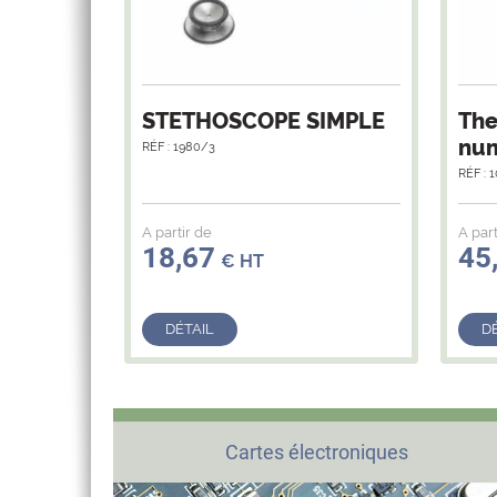
STETHOSCOPE SIMPLE
Th
num
RÉF : 1980/3
RÉF : 
A partir de
A part
18,67
45
€ HT
DÉTAIL
D
Cartes électroniques