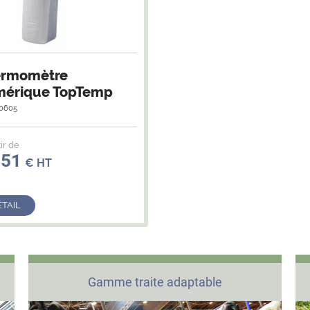
ermomètre
érique TopTemp
10605
ir de
,51
€ HT
ÉTAIL
Gamme traite adaptable