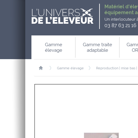
Matériel d'éle
équipement a
Un interlocuteur 
03 87 63 21 16
Gamme
Gamme traite
Gamm
élevage
adaptable
OR
Gamme élevage
Reproduction | mise bas |