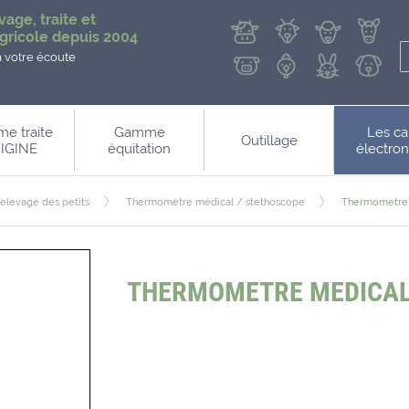
vage, traite et
gricole depuis 2004
à votre écoute
e traite
Gamme
Les ca
Outillage
IGINE
équitation
électro
 elevage des petits
Thermomètre médical / stethoscope
Thermometre 
THERMOMETRE MEDICAL 