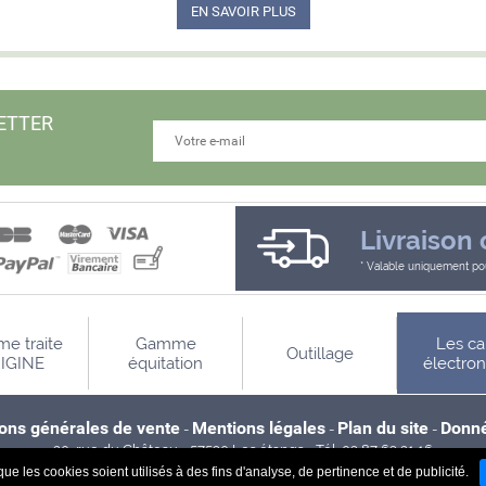
EN SAVOIR PLUS
ETTER
Livraison 
Valable uniquement pou
e traite
Gamme
Les ca
Outillage
IGINE
équitation
électro
ions générales de vente
Mentions légales
Plan du site
Donné
-
-
-
20, rue du Château - 57530 Les étangs - Tél. 03 87 63 21 16
ue les cookies soient utilisés à des fins d'analyse, de pertinence et de publicité.