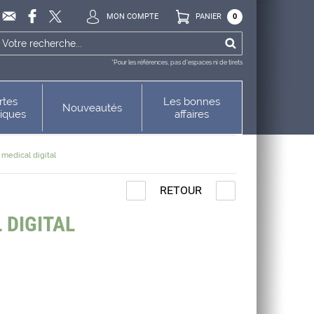
MON COMPTE
PANIER
0
*Pour les références, pas d’espaces ni de tirets
rtes
Les bonnes
Nouveautés
niques
affaires
medical digital
RETOUR
DIGITAL