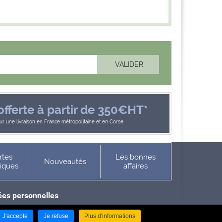
offerte à partir de 350€HT*
r une livraison en France métropolitaine et en Corse
rtes
Les bonnes
Nouveautés
niques
affaires
es personnelles
J'accepte
Je refuse
Plus d'informations