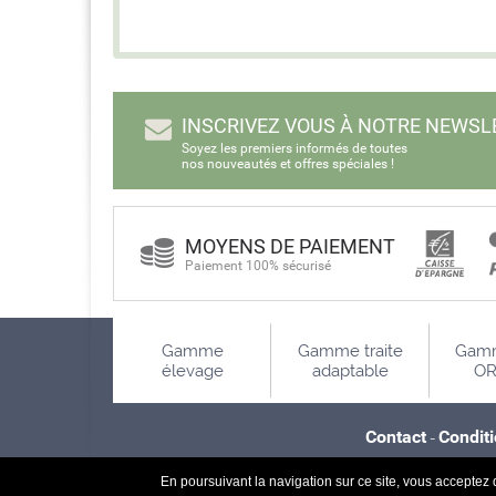
INSCRIVEZ VOUS À NOTRE NEWSL
Soyez les premiers informés de toutes
nos nouveautés et offres spéciales !
MOYENS DE PAIEMENT
Paiement 100% sécurisé
Gamme
Gamme traite
Gamm
élevage
adaptable
OR
Contact
Condit
-
En poursuivant la navigation sur ce site, vous acceptez q