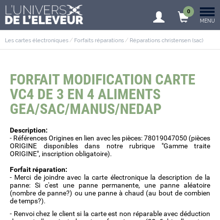
0
MENU
Les cartes électroniques
Forfaits réparations
Réparations christensen (sac)
FORFAIT MODIFICATION CARTE
VC4 DE 3 EN 4 ALIMENTS
GEA/SAC/MANUS/NEDAP
Description:
- Références Origines en lien avec les pièces: 78019047050 (pièces
ORIGINE disponibles dans notre rubrique "Gamme traite
ORIGINE", inscription obligatoire).
Forfait réparation:
- Merci de joindre avec la carte électronique la description de la
panne: Si c'est une panne permanente, une panne aléatoire
(nombre de panne?) ou une panne à chaud (au bout de combien
de temps?).
- Renvoi chez le client si la carte est non réparable avec déduction