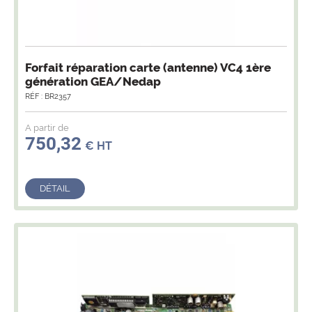
Forfait réparation carte (antenne) VC4 1ère
génération GEA/Nedap
RÉF : BR2357
A partir de
750,32
€ HT
DÉTAIL