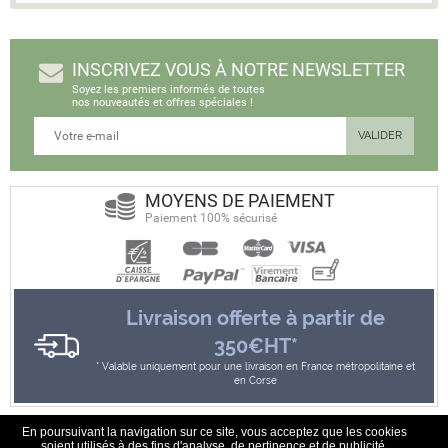
INSCRIVEZ VOUS À NOTRE NEWSLETTER
Soyez les premiers informés de toutes
nos nouveautés et offres spéciales !
MOYENS DE PAIEMENT
Paiement 100% sécurisé
Livraison offerte à partir de
350€HT*
Valable uniquement pour une livraison en France métropolitaine et
en Corse
En poursuivant la navigation sur ce site, vous acceptez que les cookies
soient utilisés à des fins d'analyse, de pertinence et de publicité.