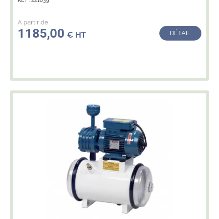
RÉF : 221639
A partir de
1185,00
DÉTAIL
€ HT