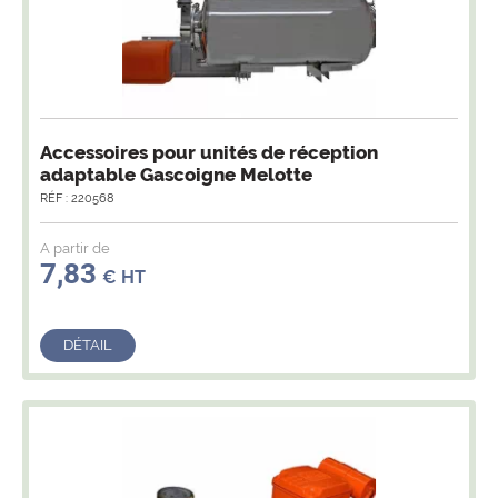
Pompe à lait Hi-Flo Mk2 adaptable
Gascoigne Melotte et pièces détachées
RÉF : 220614
A partir de
7,76
€ HT
DÉTAIL