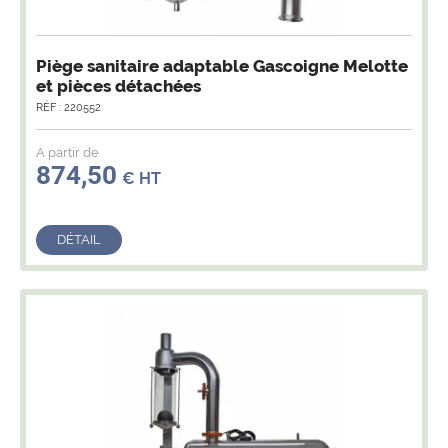
e
Pompe à lait 0,37kW adaptable Gascoigne
Melotte et pièces détachées
RÉF : 220588
A partir de
5,90
€ HT
DÉTAIL