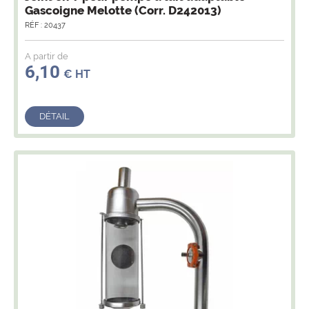
adaptable Gascoigne Melotte
RÉF : 220610
A partir de
32,79
€ HT
DÉTAIL