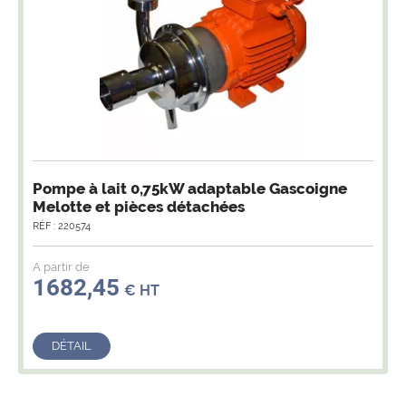
Filtre débit 40mm adaptable Gascoigne
Melotte (Corr. G043020) et pièces détachées
RÉF : 220617
A partir de
370,34
€ HT
DÉTAIL