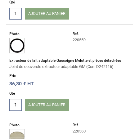
Qté
AJOUTER AU PANIER
Photo
Réf.
220559
Extracteur de lait adaptable Gascoigne Melotte et pièces détachées
Joint de couvercle extracteur adaptable GM (Corr. D242116)
Prix
36,30
€ HT
Qté
AJOUTER AU PANIER
Photo
Réf.
220560