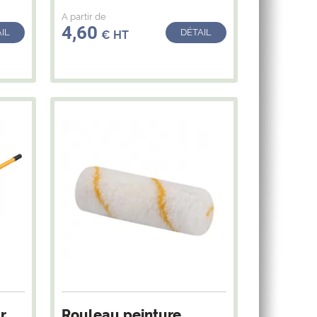
A partir de
4,60
IL
DÉTAIL
€ HT
r
Rouleau peinture