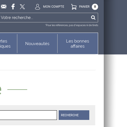
MON COMPTE
PANIER
0
*Pour les références, pas d’espaces ni de tirets
rtes
Les bonnes
Nouveautés
niques
affaires
e
RECHERCHE