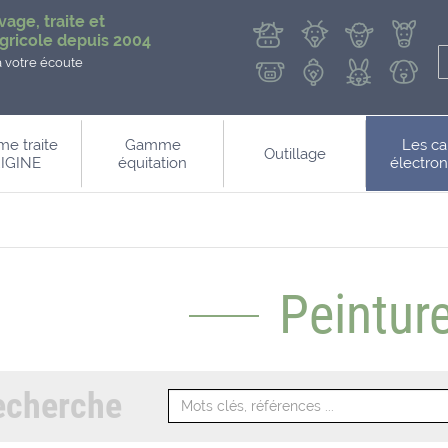
vage, traite et
gricole depuis 2004
à votre écoute
e traite
Gamme
Les ca
Outillage
IGINE
équitation
électro
Peintur
echerche