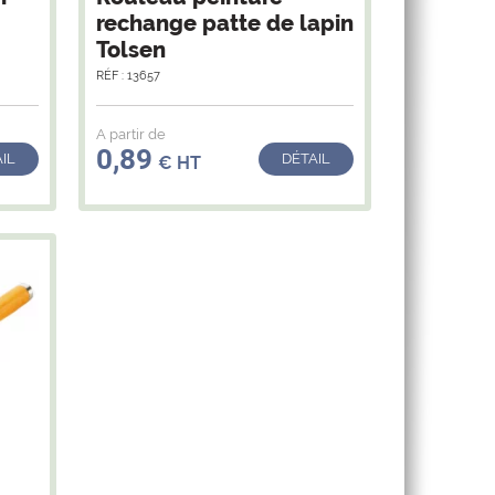
rechange patte de lapin
Tolsen
RÉF : 13657
A partir de
0,89
IL
DÉTAIL
€ HT