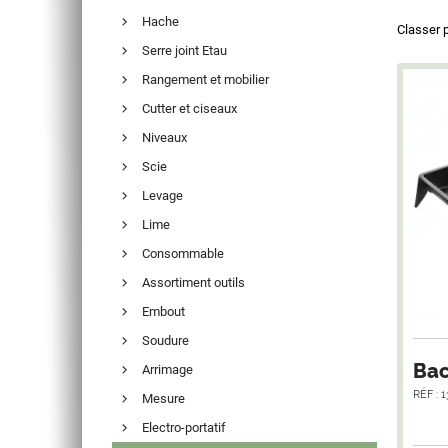
Hache
Classer 
Serre joint Etau
Rangement et mobilier
Cutter et ciseaux
Niveaux
Scie
Levage
Lime
Consommable
Assortiment outils
Embout
Soudure
Bac
Arrimage
RÉF : 
Mesure
Electro-portatif