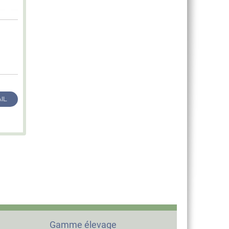
IL
Gamme élevage