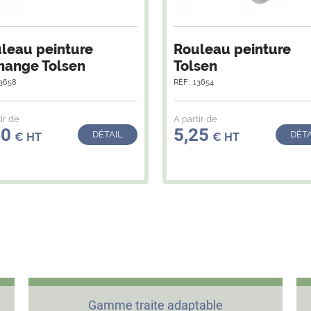
leau peinture
Rouleau peinture
hange Tolsen
Tolsen
13658
RÉF : 13654
ir de
A partir de
40
5,25
DÉTAIL
DÉTA
€ HT
€ HT
Gamme traite adaptable