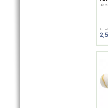
RÉF : 
A part
2,