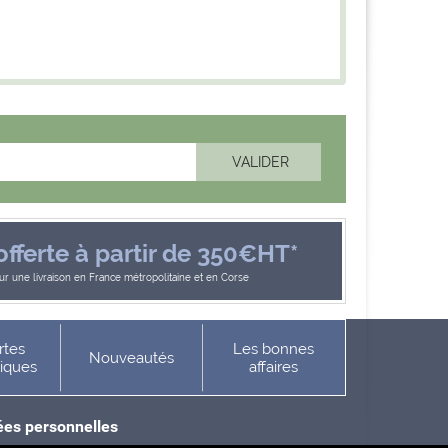
offerte à partir de 350€HT*
r une livraison en France métropolitaine et en Corse
rtes
Les bonnes
Nouveautés
niques
affaires
es personnelles