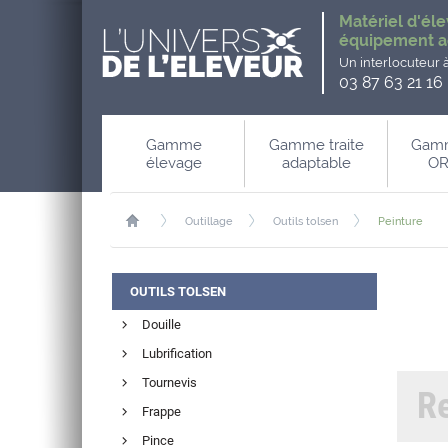
Matériel d'éle
équipement a
Un interlocuteur 
03 87 63 21 16
Gamme
Gamme traite
Gamm
élevage
adaptable
OR
Outillage
Outils tolsen
Peinture
OUTILS TOLSEN
Douille
Lubrification
Tournevis
R
Frappe
Pince