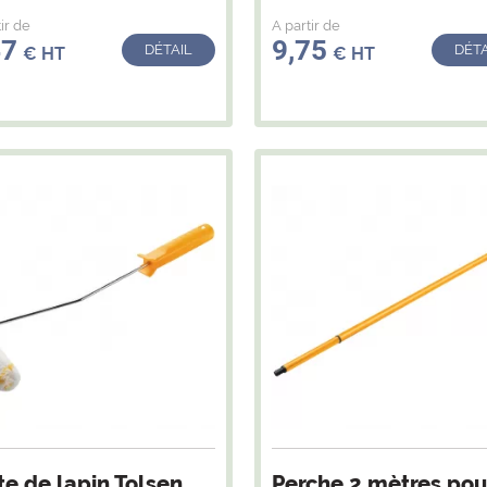
ir de
A partir de
47
9,75
DÉTAIL
DÉTA
€ HT
€ HT
te de lapin Tolsen
Perche 2 mètres pou