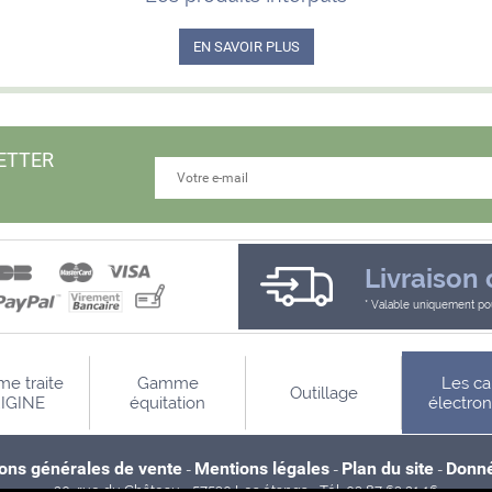
EN SAVOIR PLUS
ETTER
Livraison 
Valable uniquement pou
e traite
Gamme
Les ca
Outillage
IGINE
équitation
électro
ions générales de vente
Mentions légales
Plan du site
Donné
-
-
-
20, rue du Château - 57530 Les étangs - Tél. 03 87 63 21 16