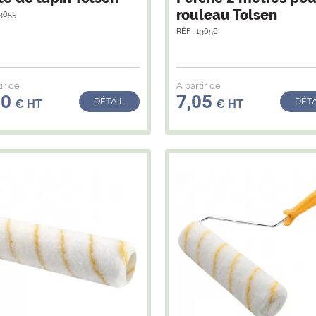
rouleau Tolsen
13655
RÉF : 13656
ir de
A partir de
50
7,05
DÉTAIL
DÉTA
€ HT
€ HT