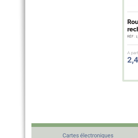
Rou
rec
RÉF : 
A part
2,
Cartes électroniques