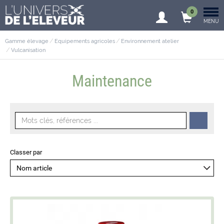
0
MENU
Gamme élevage
Equipements agricoles
Environnement atelier
Vulcanisation
Maintenance
Classer par