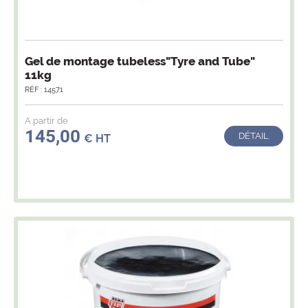
Gel de montage tubeless"Tyre and Tube"
11kg
RÉF : 14571
A partir de
145,00
DÉTAIL
€ HT