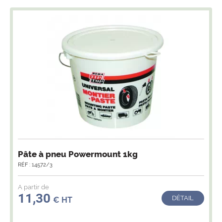
Pâte à pneu Powermount 1kg
RÉF : 14572/3
A partir de
11,30
DÉTAIL
€ HT