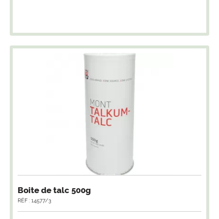
Boite de talc 500g
RÉF : 14577/3