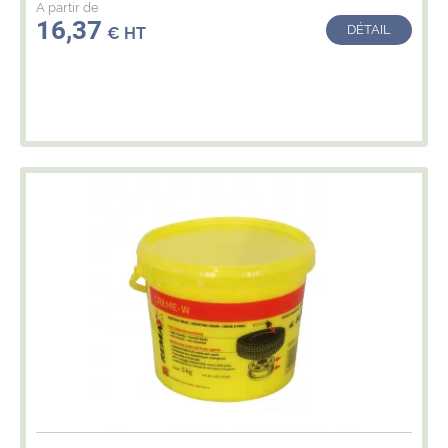
A partir de
16,37
DÉTAIL
€ HT