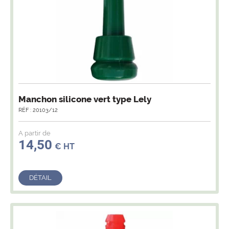
Manchon silicone vert type Lely
RÉF : 20103/12
A partir de
14,50
€ HT
DÉTAIL