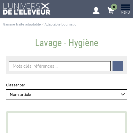
0
MENU
Gamme traite adaptable
Adaptable boumatic
Lavage - Hygiène
Classer par