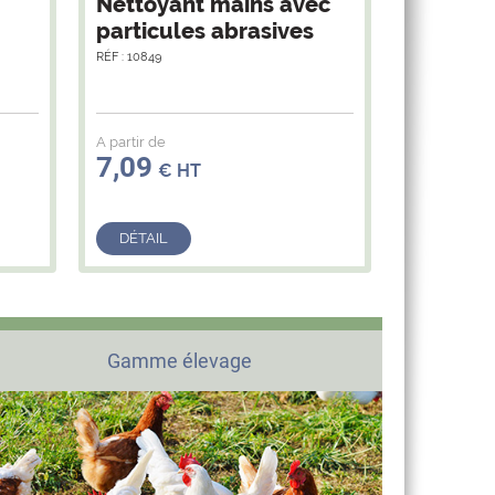
Nettoyant mains avec
Pâte de l
particules abrasives
mains
RÉF : 10849
RÉF : 10850
A partir de
A partir de
7,09
5,25
€ HT
€ HT
DÉTAIL
DÉTAIL
Gamme élevage