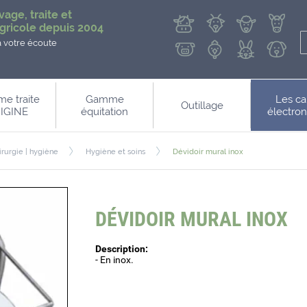
vage, traite et
gricole depuis 2004
à votre écoute
e traite
Gamme
Les ca
Outillage
IGINE
équitation
électro
irurgie | hygiène
Hygiène et soins
Dévidoir mural inox
DÉVIDOIR MURAL INOX
Description:
- En inox.