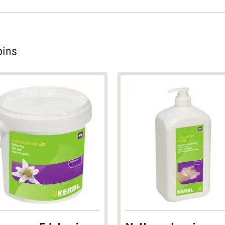
oins
Next