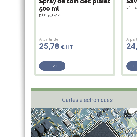
Spray de soin des plaies
Sav
500 ml
RÉF : 
RÉF : 10846/3
A partir de
A part
25,78
24
€ HT
DÉTAIL
D
Cartes électroniques