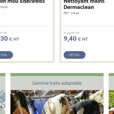
on mou Edelweiss
Nettoyant mains
Dermaclean
10847A
RÉF : 10848
ir de
A partir de
,30
9,40
€ HT
€ HT
ÉTAIL
DÉTAIL
Gamme traite adaptable