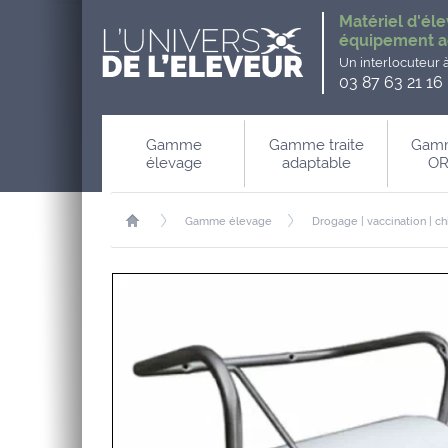
Matériel d'éle
équipement a
Un interlocuteur 
03 87 63 21 16
Gamme
Gamme traite
Gamm
élevage
adaptable
OR
Gamme élevage
Drogage | vaccination | ch