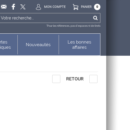
MON COMPTE
PANIER
0
*Pour les références, pas d’espaces ni de tirets
rtes
Les bonnes
Nouveautés
niques
affaires
RETOUR