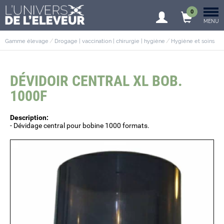
0
MENU
Gamme élevage
Drogage | vaccination | chirurgie | hygiène
Hygiène et soins
DÉVIDOIR CENTRAL XL BOB.
1000F
Description:
- Dévidage central pour bobine 1000 formats.