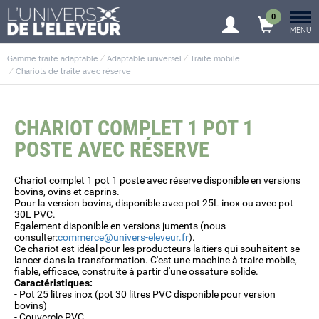
0
MENU
Gamme traite adaptable
Adaptable universel
Traite mobile
Chariots de traite avec réserve
CHARIOT COMPLET 1 POT 1
POSTE AVEC RÉSERVE
Chariot complet 1 pot 1 poste avec réserve disponible en versions
bovins, ovins et caprins.
Pour la version bovins, disponible avec pot 25L inox ou avec pot
30L PVC.
Egalement disponible en versions juments (nous
consulter:
commerce@univers-eleveur.fr
).
Ce chariot est idéal pour les producteurs laitiers qui souhaitent se
lancer dans la transformation. C'est une machine à traire mobile,
fiable, efficace, construite à partir d'une ossature solide.
Caractéristiques:
- Pot 25 litres inox (pot 30 litres PVC disponible pour version
bovins)
- Couvercle PVC